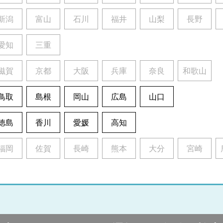
新潟
富山
石川
福井
山梨
長野
愛知
三重
滋賀
京都
大阪
兵庫
奈良
和歌山
鳥取
島根
岡山
広島
山口
徳島
香川
愛媛
高知
福岡
佐賀
長崎
熊本
大分
宮崎