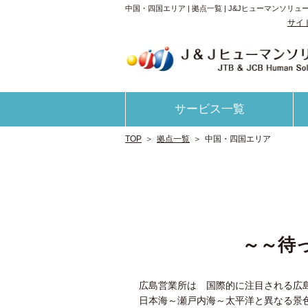
中国・四国エリア | 拠点一覧 | J&Jヒューマンソ
サイ
サービス一覧
TOP
＞
拠点一覧
＞
中国・四国エリア
～～待
広島営業所は 国際的に注目される広
日本海～瀬戸内海～太平洋と異なる景