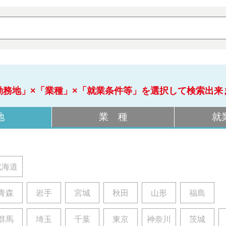
勤務地」×「業種」×「就業条件等」を選択して検索出来
地
業 種
就
北海道
青森
岩手
宮城
秋田
山形
福島
群馬
埼玉
千葉
東京
神奈川
茨城