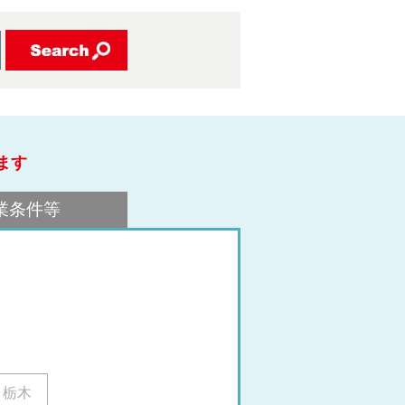
ます
業条件等
栃木