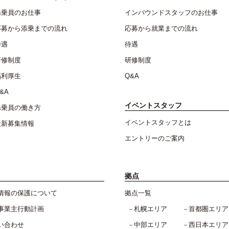
添乗員のお仕事
インバウンドスタッフのお仕事
応募から添乗までの流れ
応募から就業までの流れ
待遇
待遇
研修制度
研修制度
福利厚生
Q&A
&A
イベントスタッフ
添乗員の働き方
イベントスタッフとは
最新募集情報
エントリーのご案内
拠点
情報の保護について
拠点一覧
事業主行動計画
札幌エリア
首都圏エリア
い合わせ
中部エリア
西日本エリア