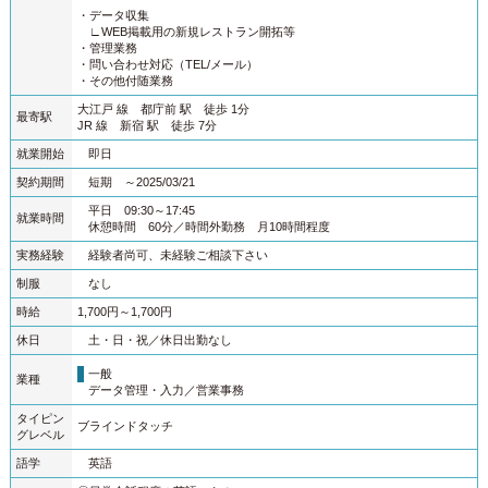
・データ収集
∟WEB掲載用の新規レストラン開拓等
・管理業務
・問い合わせ対応（TEL/メール）
・その他付随業務
大江戸 線 都庁前 駅 徒歩 1分
最寄駅
JR 線 新宿 駅 徒歩 7分
就業開始
即日
契約期間
短期 ～2025/03/21
平日 09:30～17:45
就業時間
休憩時間 60分
時間外勤務 月10時間程度
実務経験
経験者尚可、未経験ご相談下さい
制服
なし
時給
1,700円～1,700円
休日
土・日・祝
休日出勤なし
一般
業種
データ管理・入力
営業事務
タイピン
ブラインドタッチ
グレベル
語学
英語