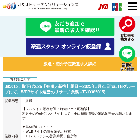
派遣・紹介予定派遣求人詳細
首都圏エリア
385015：取下げ2/26【短期／新宿】即日～2025年3月21日迄/JTBグルー
プにて、WEBサイト運営のリサーチ業務♪(TYO385015)
就業形態
派遣
【フルタイム勤務歓迎・時短パート応相談】
運営中のWebグルメサイトにて、主に掲載情報の確認業務をお願いしま
す！
▼具体的には・・・
・WEBサイトの情報確認、検索
業務内容
∟レストランの営業時間、住所等