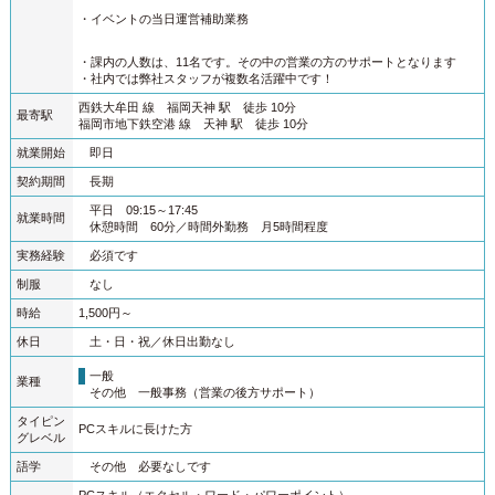
・イベントの当日運営補助業務
・課内の人数は、11名です。その中の営業の方のサポートとなります
・社内では弊社スタッフが複数名活躍中です！
西鉄大牟田 線 福岡天神 駅 徒歩 10分
最寄駅
福岡市地下鉄空港 線 天神 駅 徒歩 10分
就業開始
即日
契約期間
長期
平日 09:15～17:45
就業時間
休憩時間 60分
時間外勤務 月5時間程度
実務経験
必須です
制服
なし
時給
1,500円～
休日
土・日・祝
休日出勤なし
一般
業種
その他 一般事務（営業の後方サポート）
タイピン
PCスキルに長けた方
グレベル
語学
その他 必要なしです