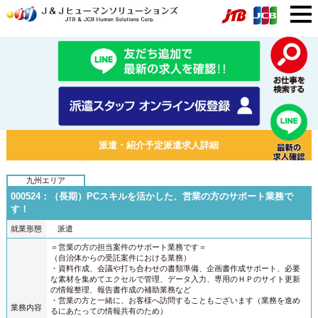
派遣・紹介予定派遣求人詳細
九州エリア
000524：（長期）PCスキルを活かした、営業の方のサポート業務で
す！
就業形態
派遣
＝営業の方の担当案件のサポート業務です＝
（自治体からの受託案件における業務）
・資料作成、会議や打ち合わせの書類準備、企画書作成サポート、必要
な素材を集めてエクセルで管理、データ入力、専用のＨＰのサイト更新
の情報整理、報告書作成の補助業務など
・営業の方と一緒に、お客様へ訪問することもございます（業務を進め
業務内容
るにあたっての情報共有のため）